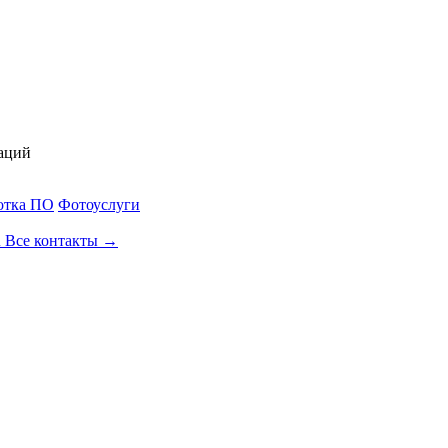
аций
отка ПО
Фотоуслуги
u
Все контакты →