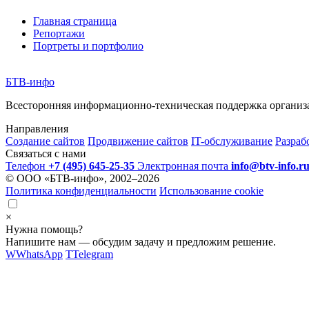
Главная страница
Репортажи
Портреты и портфолио
БТВ
-инфо
Всесторонняя информационно-техническая поддержка организ
Направления
Создание сайтов
Продвижение сайтов
IT-обслуживание
Разраб
Связаться с нами
Телефон
+7 (495) 645-25-35
Электронная почта
info@btv-info.r
© ООО «БТВ-инфо», 2002–2026
Политика конфиденциальности
Использование cookie
×
Нужна помощь?
Напишите нам — обсудим задачу и предложим решение.
W
WhatsApp
T
Telegram