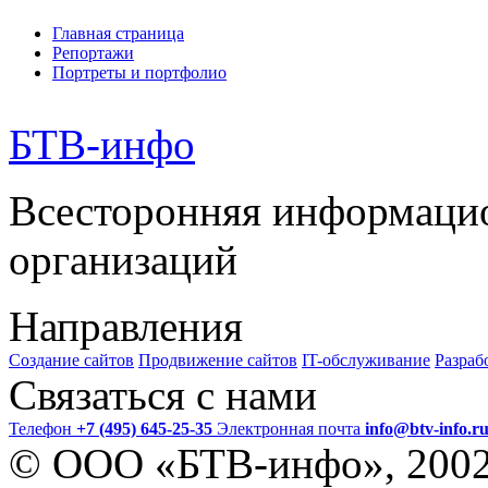
Главная страница
Репортажи
Портреты и портфолио
БТВ
-инфо
Всесторонняя информаци
организаций
Направления
Создание сайтов
Продвижение сайтов
IT-обслуживание
Разраб
Связаться с нами
Телефон
+7 (495) 645-25-35
Электронная почта
info@btv-info.r
© ООО «БТВ-инфо», 200