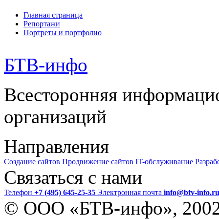
Главная страница
Репортажи
Портреты и портфолио
БТВ
-инфо
Всесторонняя информаци
организаций
Направления
Создание сайтов
Продвижение сайтов
IT-обслуживание
Разраб
Связаться с нами
Телефон
+7 (495) 645-25-35
Электронная почта
info@btv-info.r
© ООО «БТВ-инфо», 200