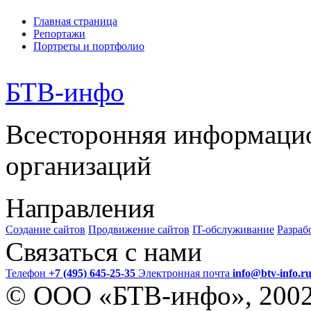
Главная страница
Репортажи
Портреты и портфолио
БТВ
-инфо
Всесторонняя информаци
организаций
Направления
Создание сайтов
Продвижение сайтов
IT-обслуживание
Разраб
Связаться с нами
Телефон
+7 (495) 645-25-35
Электронная почта
info@btv-info.r
© ООО «БТВ-инфо», 200