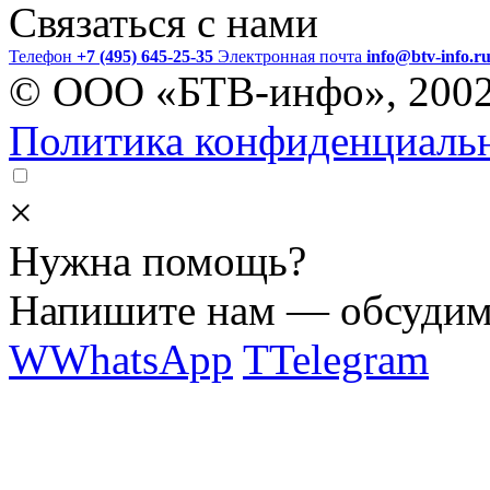
Связаться с нами
Телефон
+7 (495) 645-25-35
Электронная почта
info@btv-info.r
© ООО «БТВ-инфо», 200
Политика конфиденциаль
×
Нужна помощь?
Напишите нам — обсудим 
W
WhatsApp
T
Telegram