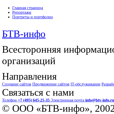
Главная страница
Репортажи
Портреты и портфолио
БТВ
-инфо
Всесторонняя информаци
организаций
Направления
Создание сайтов
Продвижение сайтов
IT-обслуживание
Разраб
Связаться с нами
Телефон
+7 (495) 645-25-35
Электронная почта
info@btv-info.r
© ООО «БТВ-инфо», 200