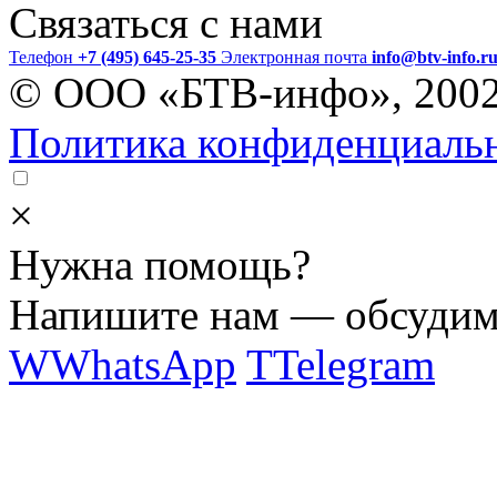
Связаться с нами
Телефон
+7 (495) 645-25-35
Электронная почта
info@btv-info.r
© ООО «БТВ-инфо», 200
Политика конфиденциаль
×
Нужна помощь?
Напишите нам — обсудим 
W
WhatsApp
T
Telegram