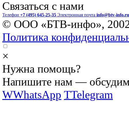
Связаться с нами
Телефон
+7 (495) 645-25-35
Электронная почта
info@btv-info.r
© ООО «БТВ-инфо», 200
Политика конфиденциаль
×
Нужна помощь?
Напишите нам — обсудим 
W
WhatsApp
T
Telegram