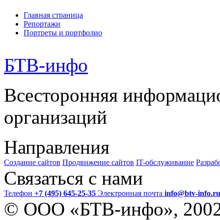
Главная страница
Репортажи
Портреты и портфолио
БТВ
-инфо
Всесторонняя информаци
организаций
Направления
Создание сайтов
Продвижение сайтов
IT-обслуживание
Разраб
Связаться с нами
Телефон
+7 (495) 645-25-35
Электронная почта
info@btv-info.r
© ООО «БТВ-инфо», 200