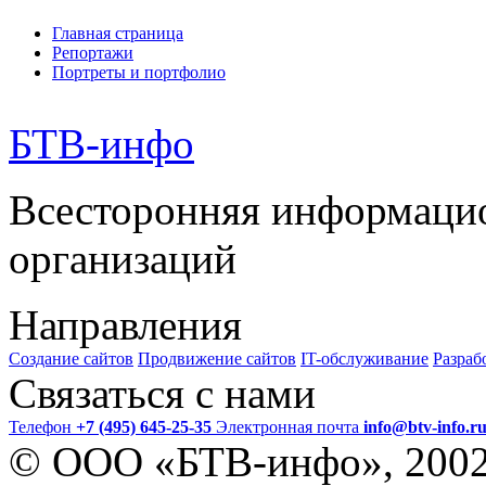
Главная страница
Репортажи
Портреты и портфолио
БТВ
-инфо
Всесторонняя информаци
организаций
Направления
Создание сайтов
Продвижение сайтов
IT-обслуживание
Разраб
Связаться с нами
Телефон
+7 (495) 645-25-35
Электронная почта
info@btv-info.r
© ООО «БТВ-инфо», 200