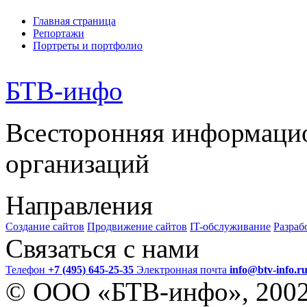
Главная страница
Репортажи
Портреты и портфолио
БТВ
-инфо
Всесторонняя информаци
организаций
Направления
Создание сайтов
Продвижение сайтов
IT-обслуживание
Разраб
Связаться с нами
Телефон
+7 (495) 645-25-35
Электронная почта
info@btv-info.r
© ООО «БТВ-инфо», 200