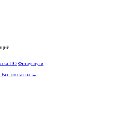
аций
отка ПО
Фотоуслуги
u
Все контакты →