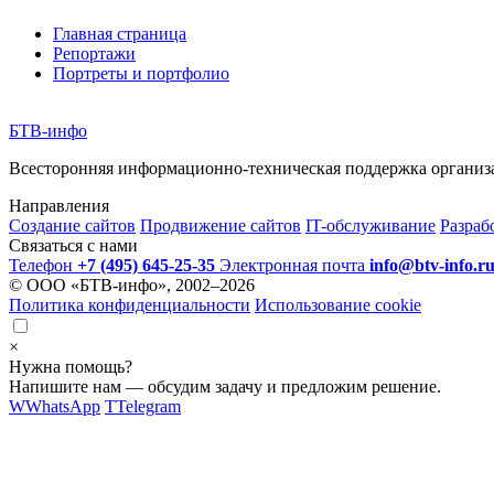
Главная страница
Репортажи
Портреты и портфолио
БТВ
-инфо
Всесторонняя информационно-техническая поддержка организ
Направления
Создание сайтов
Продвижение сайтов
IT-обслуживание
Разраб
Связаться с нами
Телефон
+7 (495) 645-25-35
Электронная почта
info@btv-info.r
© ООО «БТВ-инфо», 2002–2026
Политика конфиденциальности
Использование cookie
×
Нужна помощь?
Напишите нам — обсудим задачу и предложим решение.
W
WhatsApp
T
Telegram