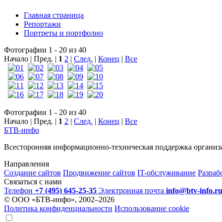
Главная страница
Репортажи
Портреты и портфолио
Фотографии 1 - 20 из 40
Начало | Пред. |
1
2
|
След.
|
Конец
|
Все
Фотографии 1 - 20 из 40
Начало | Пред. |
1
2
|
След.
|
Конец
|
Все
БТВ
-инфо
Всесторонняя информационно-техническая поддержка организ
Направления
Создание сайтов
Продвижение сайтов
IT-обслуживание
Разраб
Связаться с нами
Телефон
+7 (495) 645-25-35
Электронная почта
info@btv-info.r
© ООО «БТВ-инфо», 2002–2026
Политика конфиденциальности
Использование cookie