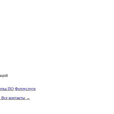
аций
отка ПО
Фотоуслуги
u
Все контакты →